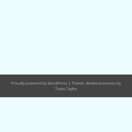
Proudly powered by WordPress
|
Theme: dentist-business by
Travis Taylor