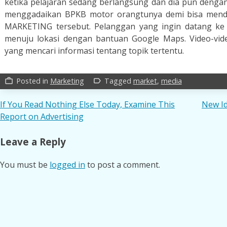
ketika pelajaran sedang berlangsung dan dia pun dengan
menggadaikan BPKB motor orangtunya demi bisa mend
MARKETING tersebut. Pelanggan yang ingin datang ke
menuju lokasi dengan bantuan Google Maps. Video-vid
yang mencari informasi tentang topik tertentu.
Posted in
Marketing
Tagged
market
,
media
work_outline
label_outline
Post
If You Read Nothing Else Today, Examine This
New I
Report on Advertising
navigation
Leave a Reply
You must be
logged in
to post a comment.