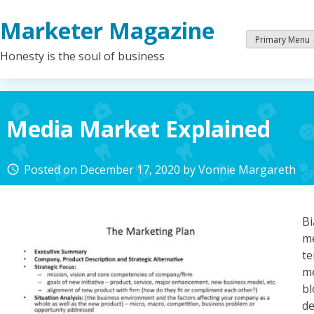
Skip
Marketer Magazine
to
content
Primary Menu
Honesty is the soul of business
Media Market Explained
Posted on
December 17, 2020
by
Vonnie Margareth
access_time
B
m
t
me
b
d